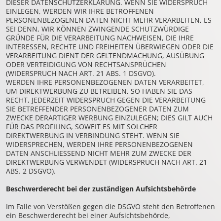
DIESER DATENSCHUTZERKLÄRUNG. WENN SIE WIDERSPRUCH
EINLEGEN, WERDEN WIR IHRE BETROFFENEN
PERSONENBEZOGENEN DATEN NICHT MEHR VERARBEITEN, ES
SEI DENN, WIR KÖNNEN ZWINGENDE SCHUTZWÜRDIGE
GRÜNDE FÜR DIE VERARBEITUNG NACHWEISEN, DIE IHRE
INTERESSEN, RECHTE UND FREIHEITEN ÜBERWIEGEN ODER DIE
VERARBEITUNG DIENT DER GELTENDMACHUNG, AUSÜBUNG
ODER VERTEIDIGUNG VON RECHTSANSPRÜCHEN
(WIDERSPRUCH NACH ART. 21 ABS. 1 DSGVO).
WERDEN IHRE PERSONENBEZOGENEN DATEN VERARBEITET,
UM DIREKTWERBUNG ZU BETREIBEN, SO HABEN SIE DAS
RECHT, JEDERZEIT WIDERSPRUCH GEGEN DIE VERARBEITUNG
SIE BETREFFENDER PERSONENBEZOGENER DATEN ZUM
ZWECKE DERARTIGER WERBUNG EINZULEGEN; DIES GILT AUCH
FÜR DAS PROFILING, SOWEIT ES MIT SOLCHER
DIREKTWERBUNG IN VERBINDUNG STEHT. WENN SIE
WIDERSPRECHEN, WERDEN IHRE PERSONENBEZOGENEN
DATEN ANSCHLIESSEND NICHT MEHR ZUM ZWECKE DER
DIREKTWERBUNG VERWENDET (WIDERSPRUCH NACH ART. 21
ABS. 2 DSGVO).
Beschwerde­recht bei der zuständigen Aufsichts­behörde
Im Falle von Verstößen gegen die DSGVO steht den Betroffenen
ein Beschwerderecht bei einer Aufsichtsbehörde,